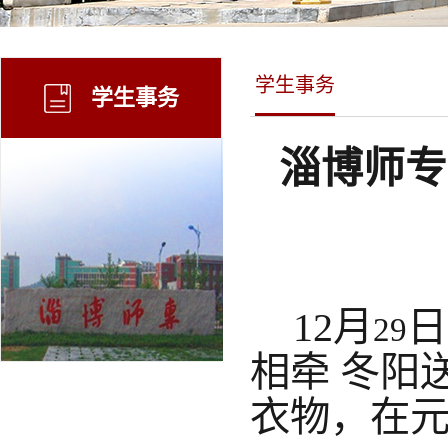
学生事务
学生事务
淄博师专
12
月
日
29
相牵 冬阳
衣物，在