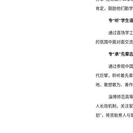
肯定，鼓励他们勤学
专“听”学生
通过首场学工
的氛围中面对面交流
专“承”先辈
通过参观中国
代巨擘，聆听着先辈
地、敢想敢为、善作
淄博师范高等
人长效机制，关注家
划”，将资助育人与