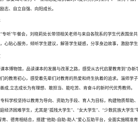
励志、自立自强、向阳成长。
语
“专听”午餐会，刘晓莉处长带领相关老师与来自各院系的学生代表围坐
，心贴心服务，倾听学生建议，解答学生疑惑，分享身边故事，激励学生
志
课本博物馆，品读课本的发展与改革之路，感受从古代启蒙教育到“办新学”
们的教育初心，感受着先辈们对教育的热爱和终生执着的追求。淄师学子
善成
,
立志成长为有理想、敢担当、能吃苦、肯奋斗的新时代优秀教师。
专科学校坚持以教育为导向、资助为手段、育人为目标，构建物质帮助、
庭经济困难学生，尤其是“孤残大学生”、“女大学生”、“少数民族大学生”
智育、德育相结合，搭建“他助
-
自助
-
助人”爱心互助平台，全面实施精准