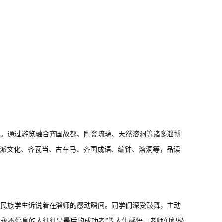
想。通过游览融合齐国故都、陶瓷琉璃、天然溶洞等诸多淄博
派文化、齐瓦当、古车马、齐国成语、编钟、溶洞等，品读
数民族学生诉说着在淄师的感动瞬间。同学们深受鼓舞，主动
，永不停息的人往往是最后的成功者”等人生感悟。老师们积极